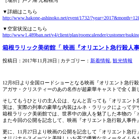
［場所］芦ノ湖 元箱根湾
▼詳細はこちら
http://www.hakone-ashinoko.net/event/1732/?year=2017&month=1
▼空室状況はこちら
http://www1.489ban.net/v4/client/plan/roomcalender/customer/tsukin
箱根ラリック美術館「 映画『オリエント急行殺人
投稿日：2017年11月28日 | カテゴリー：
新着情報
,
観光情報
12月8日より全国ロードショーとなる映画『オリエント急行
アガサ・クリスティーのあの名作が超豪華キャストで全く新
そしてもうひとりの主人公は、なんと言っても「オリエント
実は、実際の列車の豪華な内装はルネ・ラリックによってデ
箱根ラリック美術館では、世界中の旅人を魅了した本物の「
また今回の公開を記念して、映画『オリエント急行殺人事件
更に、11月27日より映画の公開を記念して「オリエント急
オリジナルスイーツと美味しいお茶で優雅なティータイムを