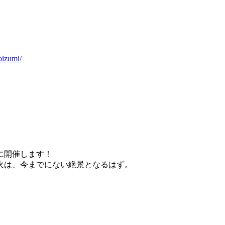
oizumi/
に開催します！
火は、今までにない絶景となるはず。