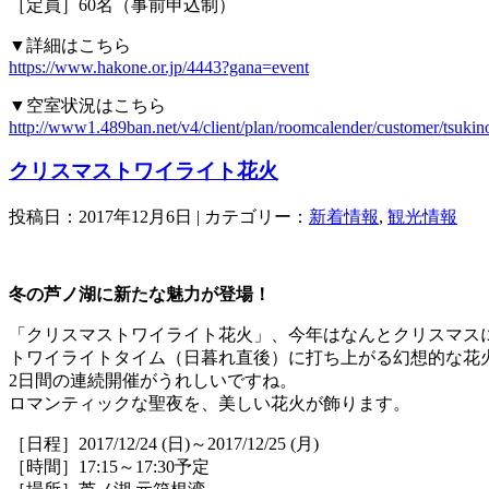
［定員］60名（事前申込制）
▼詳細はこちら
https://www.hakone.or.jp/4443?gana=event
▼空室状況はこちら
http://www1.489ban.net/v4/client/plan/roomcalender/customer/tsukin
クリスマストワイライト花火
投稿日：2017年12月6日 | カテゴリー：
新着情報
,
観光情報
冬の芦ノ湖に新たな魅力が登場！
「クリスマストワイライト花火」、今年はなんとクリスマス
トワイライトタイム（日暮れ直後）に打ち上がる幻想的な花
2日間の連続開催がうれしいですね。
ロマンティックな聖夜を、美しい花火が飾ります。
［日程］2017/12/24 (日)～2017/12/25 (月)
［時間］17:15～17:30予定