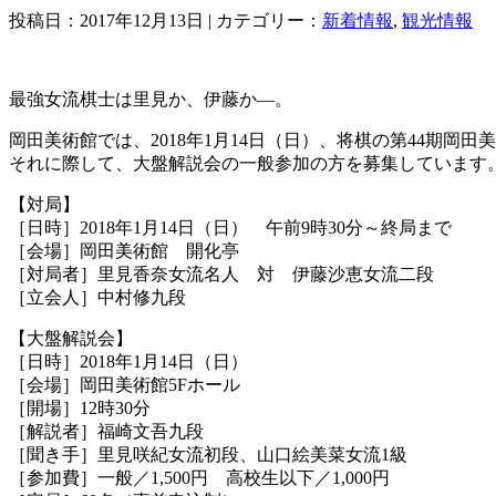
投稿日：2017年12月13日 | カテゴリー：
新着情報
,
観光情報
最強女流棋士は里見か、伊藤か―。
岡田美術館では、2018年1月14日（日）、将棋の第44期
それに際して、大盤解説会の一般参加の方を募集しています
【対局】
［日時］2018年1月14日（日） 午前9時30分～終局まで
［会場］岡田美術館 開化亭
［対局者］里見香奈女流名人 対 伊藤沙恵女流二段
［立会人］中村修九段
【大盤解説会
［日時］2018年1月14日（日）
［会場］岡田美術館5Fホール
［開場］12時30分
［解説者］福崎文吾九段
［聞き手］里見咲紀女流初段、山口絵美菜女流1級
［参加費］一般／1,500円 高校生以下／1,000円