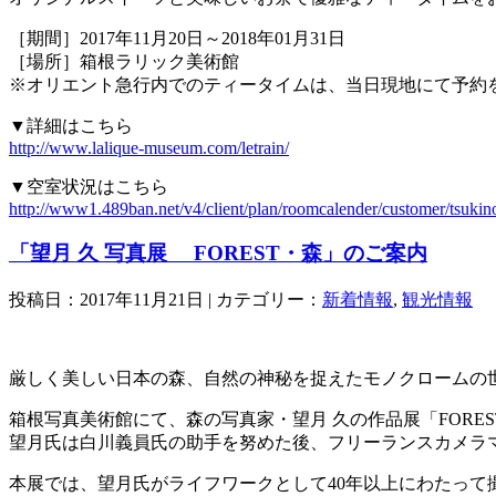
［期間］2017年11月20日～2018年01月31日
［場所］箱根ラリック美術館
※オリエント急行内でのティータイムは、当日現地にて予約
▼詳細はこちら
http://www.lalique-museum.com/letrain/
▼空室状況はこちら
http://www1.489ban.net/v4/client/plan/roomcalender/customer/tsukin
「望月 久 写真展 FOREST・森」のご案内
投稿日：2017年11月21日 | カテゴリー：
新着情報
,
観光情報
厳しく美しい日本の森、自然の神秘を捉えたモノクロームの
箱根写真美術館にて、森の写真家・望月 久の作品展「FORE
望月氏は白川義員氏の助手を努めた後、フリーランスカメラ
本展では、望月氏がライフワークとして40年以上にわたって