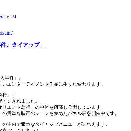
2&day=24
oizumi/
事件』タイアップ」
殺人事件』。
しいエンターテイメント作品に生まれ変わります。
急行」！
ザインされました。
オリエント急行」の車体を所蔵し公開しています。
』の貴重な映画のシーンを集めたパネル展を開催中です。
行」の車内で素敵なタイアップメニューが味わえます。
お過ごしください！