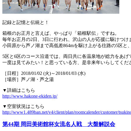
記録と記憶と伝統と！
箱根のお正月と言えば、やっぱり「箱根駅伝」ですね。
毎年お正月の2日、3日に行われ、沢山の人が応援に駆けつけ
小田原から芦ノ湖まで高低差864mを駆け上がる往路の5区
5区と6区のコース沿道では、両日共に各温泉地が総力をあげ
一度は見てみたい！と思っている方、是非来年いらしてくだ
［日程］2018/01/02 (火)～2018/01/03 (水)
［場所］芦ノ湖・芦之湯
▼詳細はこちら
http://www.hakone-ekiden.jp/
▼空室状況はこちら
http://www1.489ban.net/v4/client/plan/roomcalender/customer/tsukin
第44期 岡田美術館杯女流名人戦 大盤解説会