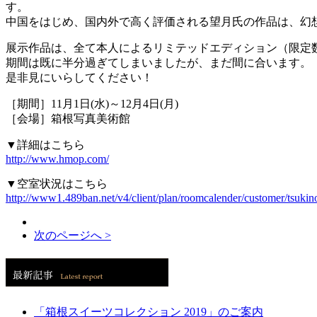
す。
中国をはじめ、国内外で高く評価される望月氏の作品は、幻
展示作品は、全て本人によるリミテッドエディション（限定
期間は既に半分過ぎてしまいましたが、まだ間に合います。
是非見にいらしてください！
［期間］11月1日(水)～12月4日(月)
［会場］箱根写真美術館
▼詳細はこちら
http://www.hmop.com/
▼空室状況はこちら
http://www1.489ban.net/v4/client/plan/roomcalender/customer/tsukin
次のページへ >
「箱根スイーツコレクション 2019」のご案内