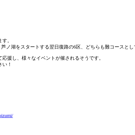
ます。
と、芦ノ湖をスタートする翌日復路の6区、どちらも難コースと
て応援し、様々なイベントが催されるそうです。
さい！
oizumi/